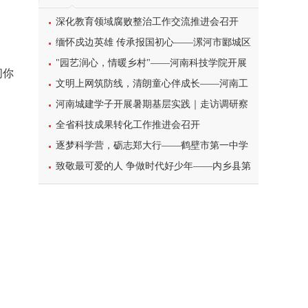
深化教育领域腐败整治工作交流推进会召开
缅怀戍边英雄 传承报国初心——漯河市郾城区
东街小学开展八一建军节主题特色教育活动
"园艺润心，情暖乡村"——河南科技学院开展
问你
暑期三下乡心理健康宣讲活动
文明上网筑防线，清朗童心伴成长——河南工
业大学北斗星筑梦志愿服务团队开展科普主题实
河南城建学子开展暑期基层实践｜走访调研察
践课堂
民情，反诈宣传护平安
全省科技成果转化工作推进会召开
逐梦科学营，砺志郑大行——鹤壁市第一中学
学子参加2026年郑州大学高校科学营研学之旅纪
致敬最可爱的人 争做时代好少年——内乡县第
实
一小学开展暑期“八一”建军节主题实践活动