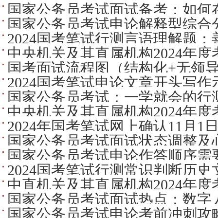
国家公务员考试面试备考：如何
国家公务员考试申论解释型综合
2024国考笔试行测言语理解题：
中央机关及其直属机构2024年
国考面试流程图（结构化+无领
及准考证打印网址
2024国考笔试申论文章开头写
试答题流程）
国家公务员考试：一学就会的行测
中央机关及其直属机构2024年
识
2024年国考笔试网上确认11月1
及准考证打印咨询电话
国家公务员考试面试状态调整及
国家公务员考试申论作答顺序需
2024国考笔试行测常识判断历
中直机关及其直属机构2024年
医
国家公务员考试面试热点：数字
考区现场确认及最低生活保障家
国家公务员考试申论考前冲刺攻