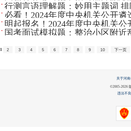
化之美
行测言语理解题：妙用主题词 排
必看！2024年度中央机关公开
明起报名！2024年度中央机关
指南
国考面试模拟题：整治小区附近
317人！
1
2
3
4
5
6
7
8
9
10
下一页
关于河南
©2005-
2026
违法不